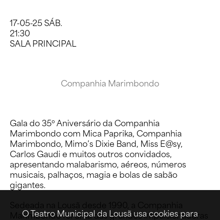
17-05-25 SÁB.
21:30
SALA PRINCIPAL
Companhia Marimbondo
Gala do 35º Aniversário da Companhia
Marimbondo com Mica Paprika, Companhia
Marimbondo, Mimo’s Dixie Band, Miss E@sy,
Carlos Gaudi e muitos outros convidados,
apresentando malabarismo, aéreos, números
musicais, palhaços, magia e bolas de sabão
gigantes.
Sedeada na Lousã desde 1990, a Companhia
O Teatro Municipal da Lousã usa cookies para
Marimbondo foi uma das grandes impulsionadoras