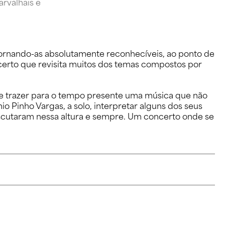
rvalhais e
ornando-as absolutamente reconhecíveis, ao ponto de
rto que revisita muitos dos temas compostos por
de trazer para o tempo presente uma música que não
Pinho Vargas, a solo, interpretar alguns dos seus
scutaram nessa altura e sempre. Um concerto onde se
s de Vries como bolseiro Gulbenkian. Foi professor de
cluindo a Ordem do Infante D. Henrique e o Prémio Universidade de
as e ensembles. Tem também uma extensa discografia, com destaque