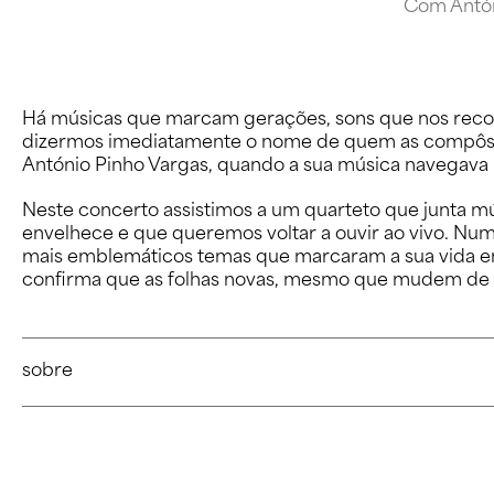
Com Antón
Som: Suse Ribeiro
Road Manager: Márcia Lessa
Há músicas que marcam gerações, sons que nos recor
dizermos imediatamente o nome de quem as compôs e
Concepção e produção: Clave na Mão
António Pinho Vargas, quando a sua música navegava p
Neste concerto assistimos a um quarteto que junta m
envelhece e que queremos voltar a ouvir ao vivo. Nu
mais emblemáticos temas que marcaram a sua vida en
confirma que as folhas novas, mesmo que mudem de c
sobre
António Pinho Vargas
é um compositor e pianista português com fo
Composição na Escola Superior de Música de Lisboa (1991–2019) e i
Coimbra. Autor de uma vasta obra (óperas, oratórias, música orque