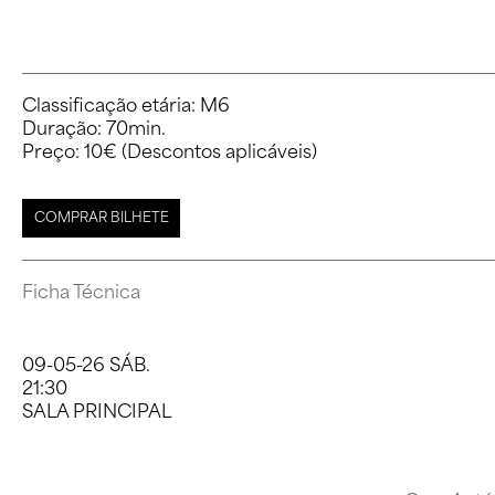
Classificação etária: M6

Duração: 70min.

Preço: 10€ (Descontos aplicáveis)
COMPRAR BILHETE
Ficha Técnica
Piano: António Pinho Vargas, Miguel Meirinhos
09-05-26 SÁB.
Saxofone Alto: José Soares
21:30
SALA PRINCIPAL
Contrabaixo: Hugo Carvalhais
Bateria: Mário Barreiros