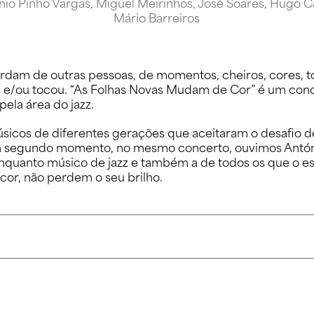
io Pinho Vargas, Miguel Meirinhos, José Soares, Hugo Ca
Mário Barreiros
dam de outras pessoas, de momentos, cheiros, cores, t
/ou tocou. “As Folhas Novas Mudam de Cor” é um conce
ela área do jazz.
úsicos de diferentes gerações que aceitaram o desafio 
m segundo momento, no mesmo concerto, ouvimos António 
quanto músico de jazz e também a de todos os que o e
or, não perdem o seu brilho.
rmação em História e Música (Porto e Roterdão), onde estudou com Klaa
nvestigador em Coimbra. Distinguido com vários prémios nacionais, in
stral e de câmara), com peças interpretadas por importantes orquestr