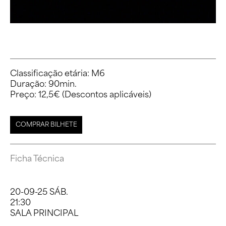
Classificação etária: M6

Duração: 90min.

Preço: 12,5€ (Descontos aplicáveis)
COMPRAR BILHETE
Ficha Técnica
Elenco: Ruy de Carvalho e Luís Pacheco
20-09-25 SÁB.
Encenação: Paulo Sousa Costa
21:30
SALA PRINCIPAL
Texto: Paulo Coelho