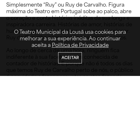
Simplesmente “Ruy” ou Ruy de Carvalho. Figura
máxima do Teatro em Portugal sobe ao palco, abre
Cenografia e Figurinos: Anne Carestiato e 
o coração e conta histórias inéditas da sua longa e
Fernanda Dias
inspiradora carreira. Histórias de amor, histórias de
humor e até mesmo histórias para nos emocionar.
O Teatro Municipal da Lousã usa cookies para
Ruy de Carvalho como nunca o vimos e ouvimos.
melhorar a sua experiência. Ao continuar
aceita a
Política de Privacidade
Ao longo de cerca de uma hora, ninguém fica
indiferente à sua faceta menos conhecida de
ACEITAR
contador de histórias. E porque não é todos os dias
que temos Ruy de Carvalho perto de nós, o público
é convidado a fazer perguntas ao ator, fazendo
desta experiência mais do que um espetáculo, mas
uma conversa intimista entre amigos. E que
melhores amigos o Ruy podia ter para conversar
senão o seu público?