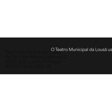
O Teatro Municipal da Lousã us
Teatro Municipal da Lousã
Av. Dr. José Maria Cardoso 2,
3200-202 Lousã, Portugal
40.1124° N, 8.2465° W
bilheteira.tml@cm-lousa.pt
239 990 042
INSTAGRAM
FACEBOOK
Subscreva a Newsletter